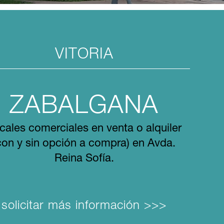
VITORIA
ZABALGANA
cales comerciales en venta o alquiler
con y sin opción a compra) en Avda.
Reina Sofía.
solicitar más información >>>