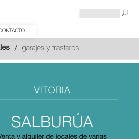
CONTACTO
les
garajes y trasteros
VITORIA
SALBURÚA
Venta y alquiler de locales de varias