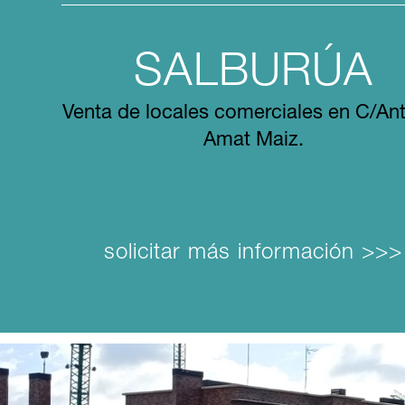
SALBURÚA
Venta de locales comerciales en C/An
Amat Maiz.
solicitar más información >>>