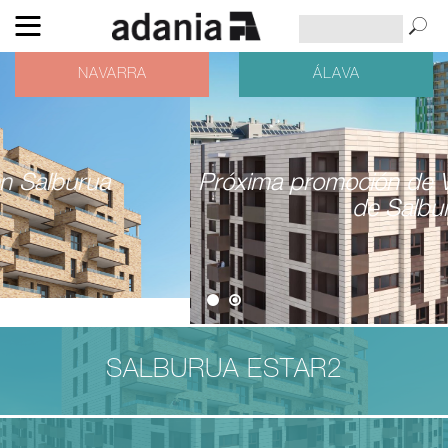
NAVARRA
ÁLAVA
Próxima promoción de V.P.T. en el Bulevar
de Salburua
SALBURUA ESTAR2