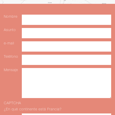
Nombre
Asunto
e-mail
Teléfono
Mensaje
CAPTCHA
¿En qué continente está Francia?