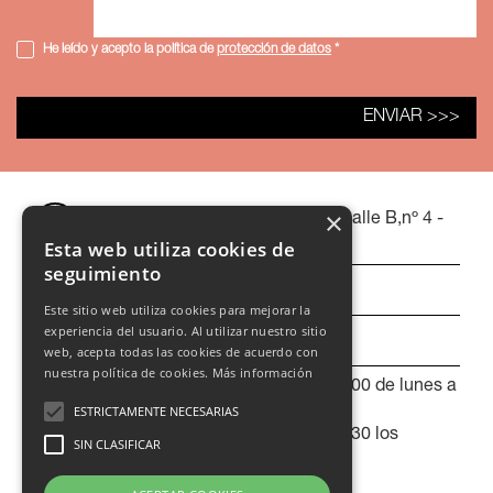
He leído y acepto la política de
protección de datos
*
×
Polígono Industrial Cordovilla. Calle B,nº 4 -
31191 Cordovilla (Navarra)
Esta web utiliza cookies de
seguimiento
948 21 31 31
Este sitio web utiliza cookies para mejorar la
experiencia del usuario. Al utilizar nuestro sitio
pamplona@adania.es
web, acepta todas las cookies de acuerdo con
nuestra política de cookies.
Más información
De 8:00 a 14:00 y de 15:30 a 19:00 de lunes a
ESTRICTAMENTE NECESARIAS
jueves.
De 8:00 a 14:00 y de 15:30 a 17:30 los
SIN CLASIFICAR
viernes.