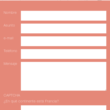
Nombre
Asunto
e-mail
Teléfono
Mensaje
CAPTCHA
¿En qué continente está Francia?