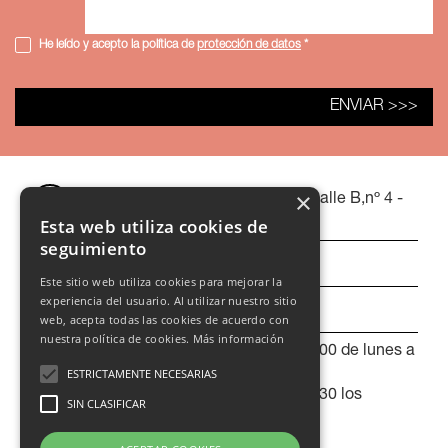
He leído y acepto la política de
protección de datos
*
×
Polígono Industrial Cordovilla. Calle B,nº 4 -
31191 Cordovilla (Navarra)
Esta web utiliza cookies de
seguimiento
948 21 31 31
Este sitio web utiliza cookies para mejorar la
experiencia del usuario. Al utilizar nuestro sitio
pamplona@adania.es
web, acepta todas las cookies de acuerdo con
nuestra política de cookies.
Más información
De 8:00 a 14:00 y de 15:30 a 19:00 de lunes a
ESTRICTAMENTE NECESARIAS
jueves.
De 8:00 a 14:00 y de 15:30 a 17:30 los
SIN CLASIFICAR
viernes.