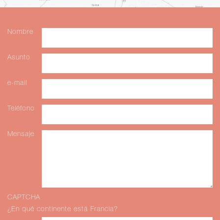
Nombre
Asunto
e-mail
Teléfono
Mensaje
CAPTCHA
¿En qué continente está Francia?