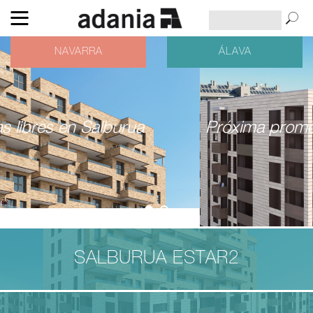
NAVARRA
ÁLAVA
Próxima promoción de V.P.T. en el Bulevar
de Salburua
SALBURUA ESTAR2